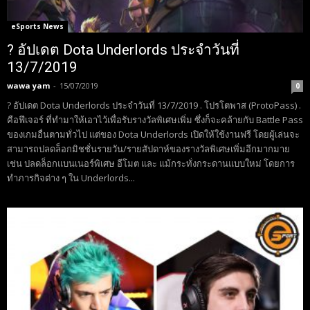
eSports News
? อัปเดต Dota Underlords ประจำวันที่
13/7/2019
wawa yam
-
15/07/2019
0
? อัปเดต Dota Underlords ประจำวันที่ 13/7/2019 . โปรโตพาส (ProtoPass) .
คือฟีเจอร์ ที่ทำมาให้เอาไว้เพื่อรับรางวัลพิเศษเพิ่ม ซึ่งก็จะคล้ายกับ Battle Pass
ของเกมอื่นตามทั่วไป แต่ของ Dota Underlords เปิดให้ใช้งานฟรี โดยผู้เล่นจะ
สามารถปลดล็อกมิชชั่นรายวัน/รายสัปดาห์ของรางวัลพิเศษเพิ่มอีกมากมาย
เช่น ปลดล็อกแบนเนอร์พิเศษ อีโมต และ แม้กระทั่งกระดานแบบใหม่ โดยการ
ทำภารกิจต่าง ๆ ใน Underlords...