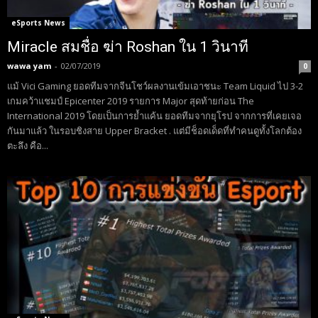
eSports News
Miracle สมชื่อ ฆ่า Roshan ใน 1 วินาที
wawa yam
-
02/07/2019
0
แม้ Vici Gaming ยอดทีมจากจีนโชว์ผลงานเข้มเอาชนะ Team Liquid ไป 3-2
เกมคว้าแชมป์ Epicenter 2019 รายการ Major สุดท้ายก่อน The
International 2019 โดยเป็นการย้ำแค้น ยอดทีมจากยุโรป จากการที่เคยเจอ
กันมาแล้ว ในรอบชิงสาย Upper Bracket . แต่มีช็อดเด็ดที่ทำคนดูทั้งโลกต้อง
ตะลึง คือ...