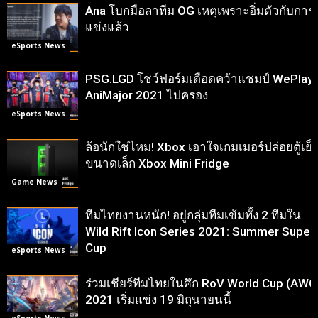
Ana โบกมือลาทีม OG เหตุเพราะอิ่มตัวกับการ
แข่งแล้ว
eSports News
PSG.LGD โชว์ฟอร์มเดือดคว้าแชมป์ WePlay
AniMajor 2021 ไปครอง
eSports News
ล้อนักใช่ไหม! Xbox เอาใจเกมเมอร์ปล่อยตู้เย็
ขนาดเล็ก Xbox Mini Fridge
Game News
ทีมไทยงานหนัก! อยู่กลุ่มทีมเข้มทั้ง 2 ทีมใน
Wild Rift Icon Series 2021: Summer Super
Cup
eSports News
ร่วมเชียร์ทีมไทยในศึก RoV World Cup (AWC
2021 เริ่มแข่ง 19 มิถุนายนนี้
eSports News