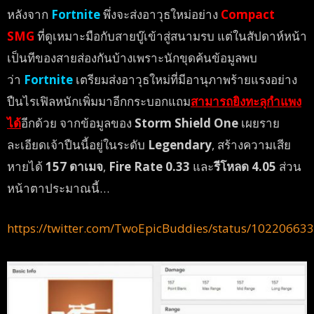
หลังจาก
Fortnite
พึ่งจะส่งอาวุธใหม่อย่าง
Compact
SMG
ที่ดูเหมาะมือกับสายบู๊เข้าสู่สนามรบ แต่ในสัปดาห์หน้า
เป็นทีของสายส่องกันบ้างเพราะนักขุดค้นข้อมูลพบ
ว่า
Fortnite
เตรียมส่งอาวุธใหม่ที่มีอานุภาพร้ายแรงอย่าง
ปืนไรเฟิลหนักเพิ่มมาอีกกระบอกแถม
สามารถยิงทะลุกำแพง
ได้
อีกด้วย จากข้อมูลของ
Storm Shield One
เผยราย
ละเอียดเจ้าปืนนี้อยู่ในระดับ
Legendary
, สร้างความเสีย
หายได้
157 ดาเมจ
,
Fire Rate 0.33
และ
รีโหลด 4.05
ส่วน
หน้าตาประมาณนี้…
https://twitter.com/TwoEpicBuddies/status/1022066