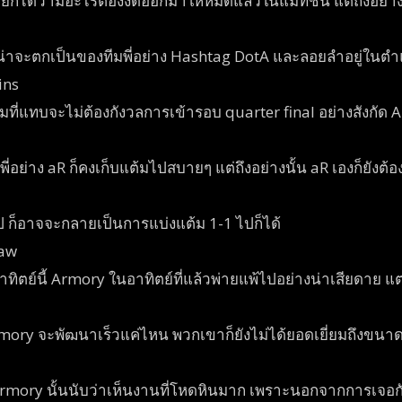
ได้ว่ามีอะไรต้องงัดออกมาให้หมดแล้วในแมทช์นี้ แต่ถึงอย่างนั้
น่าจะตกเป็นของทีมพี่อย่าง Hashtag DotA และลอยลำอยู่ในตำ
ins
สองทีมที่แทบจะไม่ต้องกังวลการเข้ารอบ quarter final อย่างสัง
มพี่อย่าง aR ก็คงเก็บแต้มไปสบายๆ แต่ถึงอย่างนั้น aR เองก็ยังต
ป ก็อาจจะกลายเป็นการแบ่งแต้ม 1-1 ไปก็ได้
raw
นอาทิตย์นี้ Armory ในอาทิตย์ที่แล้วพ่ายแพ้ไปอย่างน่าเสียดาย แต่
rmory จะพัฒนาเร็วแค่ไหน พวกเขาก็ยังไม่ได้ยอดเยี่ยมถึงขนา
 Armory นั้นนับว่าเห็นงานที่โหดหินมาก เพราะนอกจากการเจอก