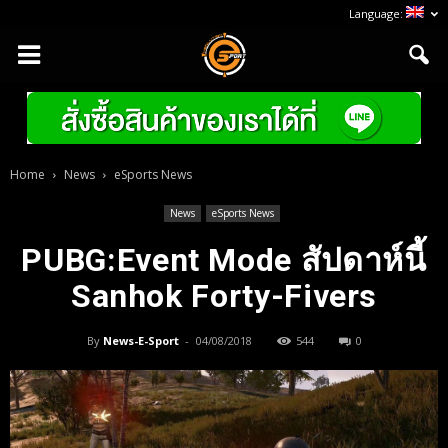
Language:
Home
News
eSports News
News
eSports News
PUBG:Event Mode สัปดาห์นี้
Sanhok Forty-Fivers
By
News-E-Sport
-
04/08/2018
544
0