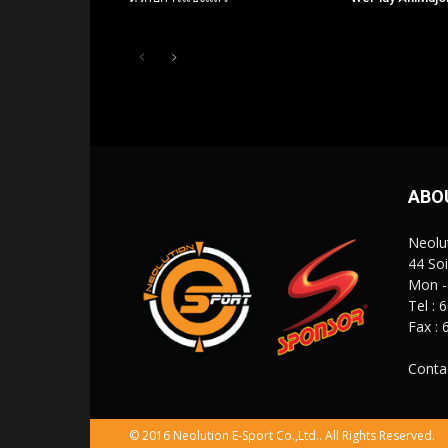
ABO
Neolut
44 So
Mon - 
Tel :
Fax :
Conta
© 2016 Neolution E-Sport Co.,Ltd.. All Rights Reserved.