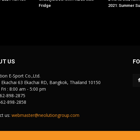
Fridge
2021: Summer S
UT US
FO
ion E-Sport Co.,Ltd.
i Ekachai 63 Ekachai RD, Bangkok, Thailand 10150
Fri : 8:00 am - 5:00 pm
 662-898-2875
 662-898-2858
ct us:
webmaster@neolutiongroup.com