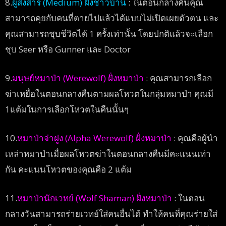
8.
ผู้ส่งสาร (Medium) ฝั่งชาวบ้าน
: ในตอนกลางคืนคุณ
สามารถคุยกับคนที่ตายไปแล้วได้แบบไม่เปิดเผยตัวตน และ
คุณสามารถชุบชีวิตได้ 1 ครั้งเท่านั้น โดยปกติแล้วจะเลือก
ชุบ Seer หรือ Gunner และ Doctor
9.
มนุษย์หมาป่า (Werewolf) ฝั่งหมาป่า
: คุณสามารถเลือก
ฆ่าเหยื่อในตอนกลางคืนตามผลโหวตในกลุ่มหมาป่า คุณมี
1แต้มในการเลือกโหวตในคืนนั้นๆ
10.
หมาป่าจ่าฝูง (Alpha Werewolf) ฝั่งหมาป่า
: คุณคือผู้นำ
เหล่าหมาป่าเมื่อผลโหวตฆ่าในตอนกลางคืนมีคะแนนเท่า
กัน คะแนนโหวตของคุณคือ 2 แต้ม
11.
หมาป่านักเวทย์ (Wolf Shaman) ฝั่งหมาป่า
: ในตอน
กลางวันสามารถร่ายเวทย์ใส่คนอื่นได้ ทำให้คนที่คุณร่ายใส่