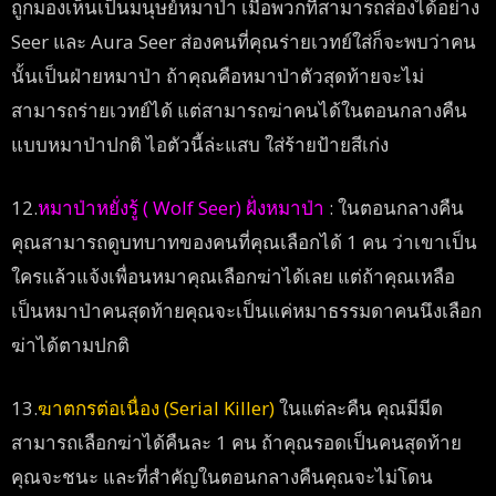
ถูกมองเห็นเป็นมนุษย์หมาป่า เมื่อพวกที่สามารถส่องได้อย่าง
Seer และ Aura Seer ส่องคนที่คุณร่ายเวทย์ใส่ก็จะพบว่าคน
นั้นเป็นฝ่ายหมาป่า ถ้าคุณคือหมาป่าตัวสุดท้ายจะไม่
สามารถร่ายเวทย์ได้ แต่สามารถฆ่าคนได้ในตอนกลางคืน
แบบหมาป่าปกติ ไอตัวนี้ล่ะแสบ ใส่ร้ายป้ายสีเก่ง
12.
หมาป่าหยั่งรู้ ( Wolf Seer) ฝั่งหมาป่า
: ในตอนกลางคืน
คุณสามารถดูบทบาทของคนที่คุณเลือกได้ 1 คน ว่าเขาเป็น
ใครแล้วแจ้งเพื่อนหมาคุณเลือกฆ่าได้เลย แต่ถ้าคุณเหลือ
เป็นหมาป่าคนสุดท้ายคุณจะเป็นแค่หมาธรรมดาคนนึงเลือก
ฆ่าได้ตามปกติ
13.
ฆาตกรต่อเนื่อง (Serial Killer)
ในแต่ละคืน คุณมีมีด
สามารถเลือกฆ่าได้คืนละ 1 คน ถ้าคุณรอดเป็นคนสุดท้าย
คุณจะชนะ และที่สำคัญในตอนกลางคืนคุณจะไม่โดน