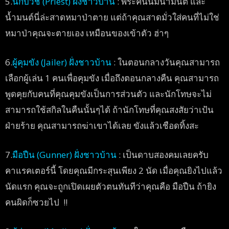
5.
นักบวช (Priest) ฝั่งชาวบ้าน
: พระคนนี้มีน้ำมนต์ และ
น้ำมนต์นี่ล่ะสาดหมาป่าตาย แต่ถ้าคุณสาดมั่วใส่คนที่ไม่ใช่
หมาป่าคุณจะตายเอง เหมือนของเข้าตัว ฮ่าๆ
6.
ผู้คุมขัง (Jailer) ฝั่งชาวบ้าน
: ในตอนกลางวันคุณสามารถ
เลือกผู้เล่น 1 คนเพื่อคุมขัง เมื่อถึงตอนกลางคืน คุณสามารถ
พูดคุยกับคนที่คุณคุมขังเป็นการส่วนตัว และนักโทษจะไม่
สามารถใช้สกิลในคืนนั้นๆได้ ถ้านักโทษที่คุณสงสัยว่าเป้น
ฝ่ายร้าย คุณสามารถฆ่าเขาได้เลย ขังแล้วเชือดทิ้งสะ
7.
มือปืน (Gunner) ฝั่งชาวบ้าน
: เป็นดาบสองคมเลยครับ
คาแรคเตอร์นี้ โดยคุณมีกระสุนเพียง 2 นัด เมื่อคุณยิงไปแล้ว
นัดแรก คุณจะถูกเปิดเผยตัวตนทันทีว่าคุณคือ มือปืน ถ้ายิง
คนผิดก็ซวยไป !!