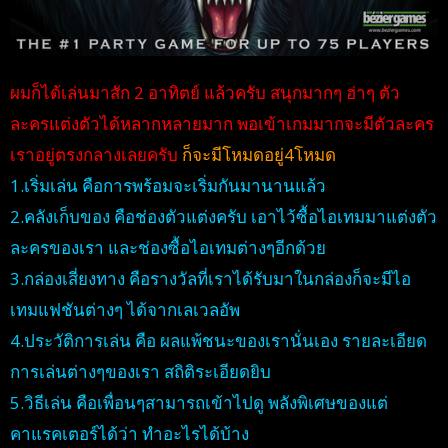
ผมก็ได้เล่นมาสัก 2 อาทิตย์ แล้วครับ สนุกมากๆ ฮ่าๆ ตัว
ละครแต่งตัวได้หลากหลายมาก พอเข้าเกมมากจะมีตัวละคร
เราอยู่ตรงกลางเลยครับ
ก็จะมีโหมดอยู่4โหมด
1.เริ่มเล่น คือการพร้อมจะเริ่มกันมานานแล้ว
2.คลังเก็บของ คือช่องตัวแต่งครับ เอาไว้ซื้อไอเทมมาแต่งตัว
ละครของเรา และช่องซื้อไอเทมต่างๆอีกด้วย
3.กล่องเสี่ยงทาง คือรางวัลที่เราได้รับมาในกล่องก็จะมีไอ
เทมแฟชันต่างๆ ได้จากเลเวลอัพ
4.ประวัติการเล่น คือ ผลแพ้ชนะของเรานั่นเอง รายละเอียด
การเล่นต่างๆของเรา สถิติระเอียดยิบ
5.วิธีเล่น คือเพื่อนๆสามารถเข้าไปดู พลังพิเศษของแต่
คาแรคเตอร์ได้ว่า ทำอะไรได้บ้าง