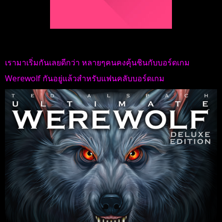
เรามาเริ่มกันเลยดีกว่า หลายๆคนคงคุ้นชินกับบอร์ดเกม
Werewolf กันอยู่แล้วสำหรับแฟนคลับบอร์ดเกม