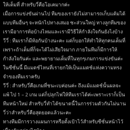
ให้เต็มที่ สำหรับวี่คือโอเคมากค่ะ
เมื่อการแข่งขันผ่านไป ทีมของเรายังไม่สามารถเก็บแต้มได้
แบบทีมอื่นๆ จะหนักไปทางเสมอ ซะส่วนใหญ่ ทางลูกทีมของ
เรามีอาการท้อบ้างไหมและเรามีวิธีให้กำลังใจกันยังไงบ้าง
วีวี่ : ทีมเราก็มีท้อกันบ้างนะคะ แต่ก็บอกให้ทำให้ทุกคนเต็มที่
เพราะถ้าเต็มที่ก็จะได้ไม่เสียใจมาก ภายในทีมก็มีการให้
กำลังใจกันค่ะ และพยายามเต็มที่ในทุกๆเกมการแข่งขันค่ะ
ในซีซั่นนี้ มีแมตช์ไหนที่เรายกให้เป็นแมตช์แห่งความทรง
จำของทีมเราครับ
วีวี่ : สำหรับวี่คือเกมที่ชนะเบค่อนค่ะ ถึงแม้แมตช์นั้นผลจะ
แพ้ ไป 1 – 2 เกม แต่ก็ปลุกไฟให้ทีมเราได้ค่ะเพราะเราก็เป็น
ทีมหน้าใหม่ สำหรับวี่ทำได้ขนาดนี้ในการร่วมตัวกันไม่นาน
วี่ว่าสำหรับวี่คือสุดยอดแล้วนะคะ
ทางทีมมีการวางแผนการหรือตั้งเป้าไว้สำหรับซีซั่นหน้าไว้