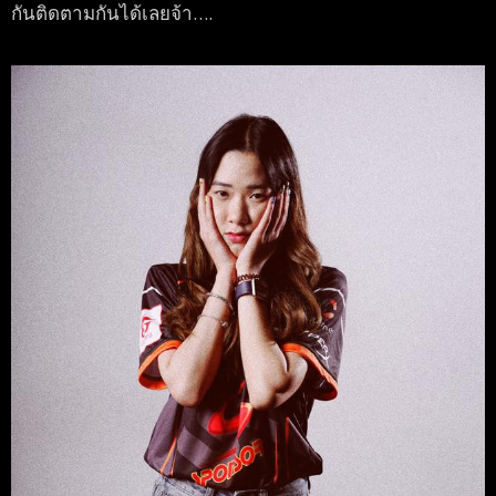
กันติดตามกันได้เลยจ้า….