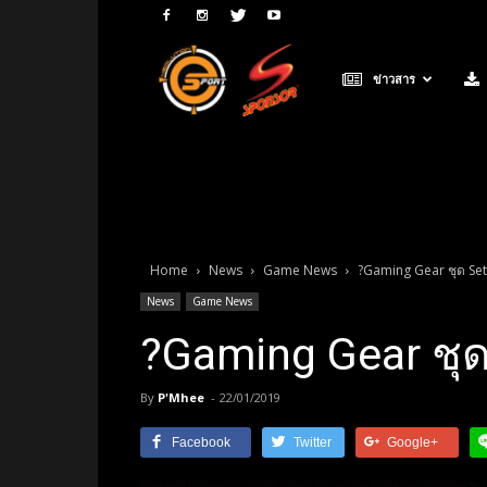
Neolution
ข่าวสาร
E-
Sport
Home
News
Game News
?Gaming Gear ชุด Set
News
Game News
?Gaming Gear ชุด
By
P'Mhee
-
22/01/2019
Facebook
Twitter
Google+