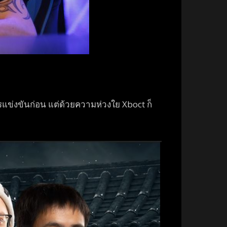
ข่งขันก่อน แต่ด้วยความห่วงใย Xboct ก็