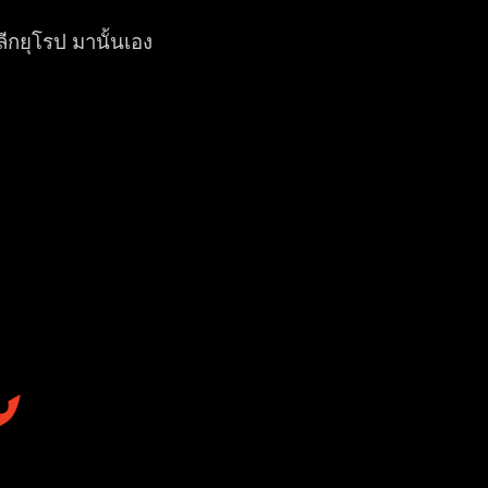
ลีกยุโรป มานั้นเอง