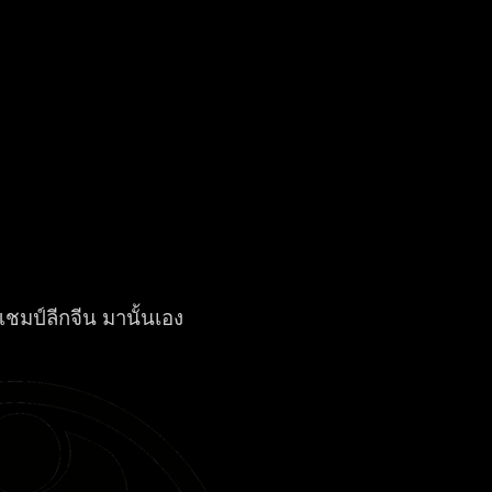
 แชมป์ลีกจีน มานั้นเอง