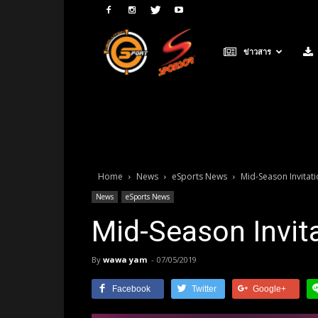
Neolution
ข่าวสาร
E-
Sport
Home
News
eSports News
Mid-Season Invitatio
News
eSports News
Mid-Season Invita
By
wawa yam
-
07/05/2019
Facebook
Twitter
Google+