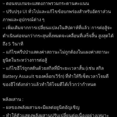
– ตอนจบเกมจะแสดงภาพรวมกระดานคะแนน
– ปรับปรุง UI ทั่วไปและแก้ไขข้อบกพร่องสำหรับอัตราส่วน
ภาพและอุปกรณ์ต่าง ๆ
– เพิ่มเติมจากการเปลี่ยนแปลงในสัปดาห์ที่แล้ว: การต่อสู้จะ
ดำเนินต่อจนกว่ากระสุนทั้งหมดจะเคลื่อนที่เสร็จสิ้น สูงสุดได้
ถึง 5 วินาที
– แก้ไขครีปป่าแสดงค่าสถานะไม่ถูกต้องในแผงค่าสถานะ
ยูนิตในระหว่างการต่อสู้
– แก้ไขฮีโร่ถูกสตันด้วยสกิลที่มีระยะเวลาสั้น (เช่น สกิล
Battery Assault ของคล็อกเวิร์ก) ที่ทำให้รีเซ็ตเวลาโจมตี
ของฮีโร่ดังกล่าวแล้วทำให้โจมตีได้เร็วกว่ากำหนด
พลังผสาน :
– ผลของพลังผสานจะมีผลต่อยูนิตอัญเชิญ
– ทำให้ตัวแสดงพลังผสานปรับเปลี่ยนต่อเนื่องอย่างเหมาะ