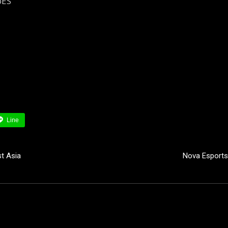
oES
Line
st Asia
Nova Esports