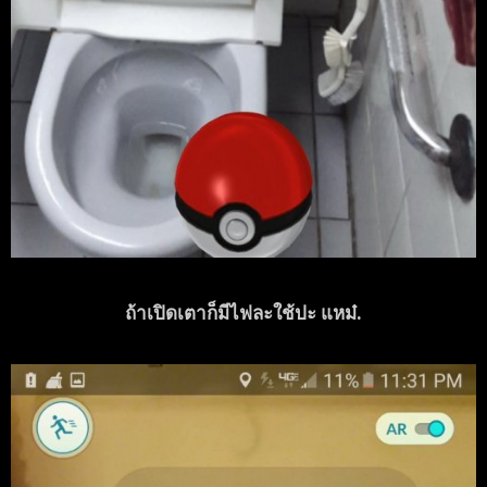
ถ้าเปิดเตาก็มีไฟละใช้ปะ แหม๋.