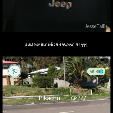
แหม๋ หลบแดดด้วย ร้อนหรอ ฮ่าๆๆๆ.