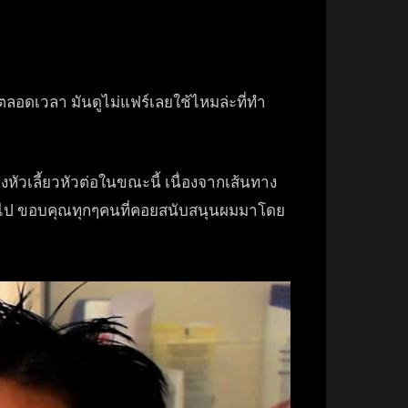
ลอดเวลา มันดูไม่แฟร์เลยใช้ไหมล่ะที
่ทำ
วงหัวเลี้ยวหัวต่อในข
ณะนี้ เนื่องจากเส้นทาง
อไป ขอบคุณทุกๆคนที่คอยสนับสนุน
ผมมาโดย