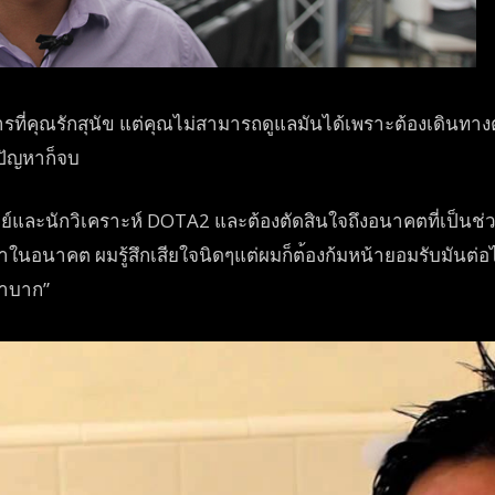
รที่คุณรัก
สุนัข แต่คุณไม่สามารถดูแลมันได้เ
พราะต้องเดินทางต
 ปัญหาก็จบ
กย์และนักว
ิเคราะห์ DOTA2 และต้องตัดสินใจถึงอนาคตที่
เป็นช่
ำในอนาคต ผมรู้สึกเสียใจนิดๆแต่ผมก็ต
้องก้มหน้ายอมรับมันต่
ลำบาก”