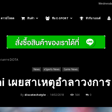
Wednesday
ดาวน์โหลด
สินค้า
ทีม E-SPORT
ทัวร์นาเมนต์
ลาวงการ DOTA
News
eSports News
Game News
ni เผยสาเหตุอำลาวงกา
By
discotechstyle
-
14/02/2018
564
0