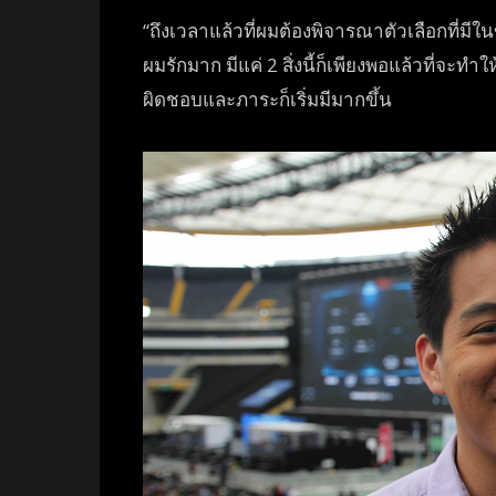
“ถึงเวลาแล้วที่ผมต้องพิจาร
ณาตัวเลือกที่มี
ผมรักม
าก มีแค่ 2 สิ่งนี้ก็เพียงพอแล้วที่จะท
ำให
ผิดชอบและภาระก็เริ่
มมีมากขึ้น