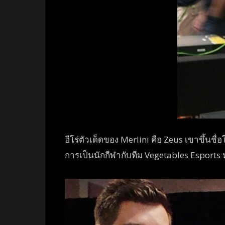
ฮีโร่ตัวเด็ดของ Merlini คือ Zeus เขาขึ้นชื่
การเป็นนักกีฬากับ
ทีม Vegetables Esports หลั