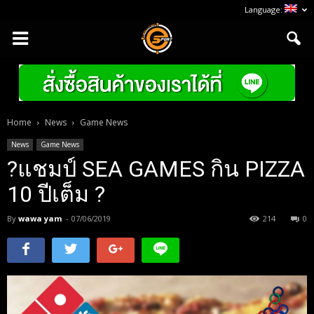
Language:
Home
News
Game News
News
Game News
?แชมป์ SEA GAMES กิน PIZZA
10 ปีเต็ม ?
By
wawa yam
-
07/06/2019
214
0