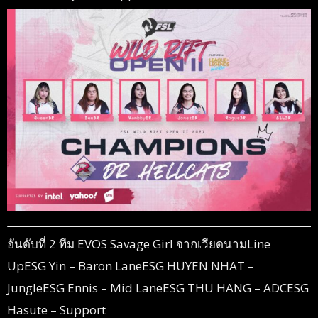
อันดับที่ 2 ทีม EVOS Savage Girl จากเวียดนามLine
UpESG Yin – Baron LaneESG HUYEN NHAT –
JungleESG Ennis – Mid LaneESG THU HANG – ADCESG
Hasute – Support