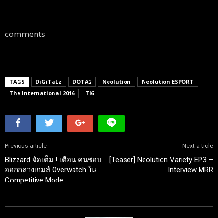
comments
TAGS
DiGiTaLz
DOTA2
Neolution
Neolution ESPORT
The International 2016
TI6
Previous article
Next article
Blizzard จัดเต็ม ! เตือน คนชอบ
[Teaser] Neolution Variety EP.3 –
ออกกลางเกมส์ Overwatch ใน
Interview MRR
Competitive Mode