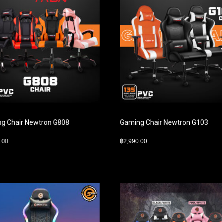
g Chair Newtron G808
Gaming Chair Newtron G103
.00
฿
2,990.00