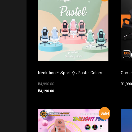
Neolution E-Sport รุ่น Pastel Colors
Gamin
฿
4,990.00
฿
1,990
฿
4,190.00
Sale!