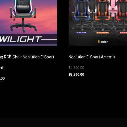
g RGB Chair Neolution E-Sport
Neolution E-Sport Artemis
ht
฿
4,390.00
฿
3,890.00
.00