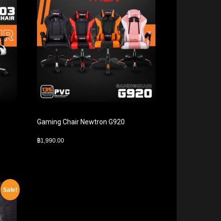
Gaming Chair Newtron G920
฿
1,990.00
Sale!