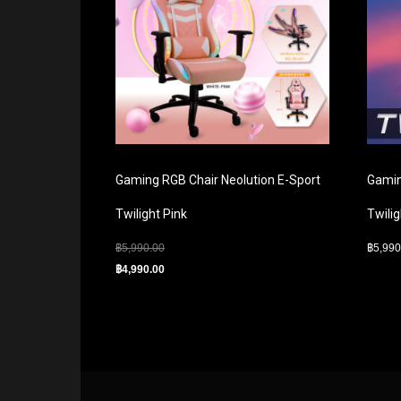
Gaming RGB Chair Neolution E-Sport
Gamin
Twilight Pink
Twilig
฿
5,990.00
฿
5,990
฿
4,990.00