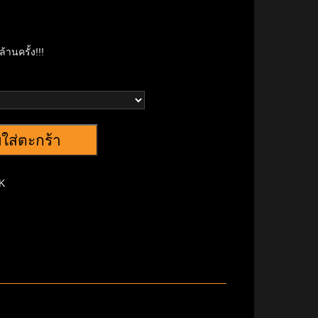
)
้านครั้ง!!!
บใส่ตะกร้า
K